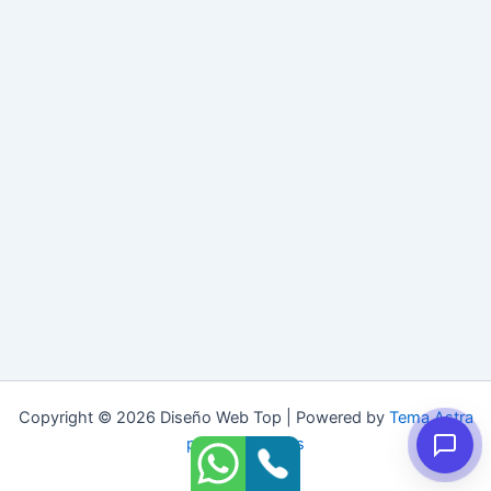
Copyright © 2026 Diseño Web Top | Powered by
Tema Astra
para WordPress
Whatsapp
Phone
Contact
Contact